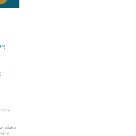
ertes ! 🏁
24)
24 posts
ts
)
4 posts
nnecté
ur salaire
cénat