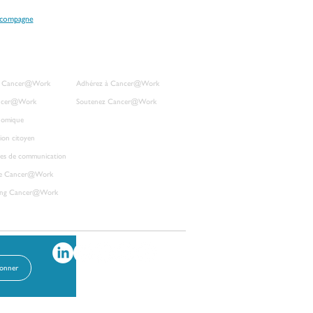
ccompagne
R NOS ACTIONS
S'ENGAGER À NOS CÔTÉS
on Cancer@Work
Adhérez à Cancer@Work
ancer@Wor
k
Soutenez Cancer@Work
nomique
tion citoyen
Blog
es de communication
Contact
re Cancer@Work
ting Cancer@Work​
bonner