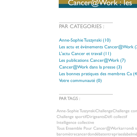
Cancer@Work : les
inscriptions sont ouv
PAR CATEGORIES :
Anne-Sophie Tuszynski
(10)
10 posts
Les actu et évènements Cancer@Work
(
L'actu Cancer et travail
(11)
11 posts
Les publications Cancer@Work
(7)
7 pos
Cancer@Work dans la presse
(3)
3 posts
Les bonnes pratiques des membres Ca
(4
Votre communauté
(0)
0 post
PAR TAGS :
Anne-Sophie Tuszynski
Challenge
Challenge co
Challenge sportif
Dirigeants
Défi collectif
Intelligence collective
Tous Ensemble Pour Cancer@Work
arrondi s
baromètre
cancer
don
débat
entreprises
label
mé