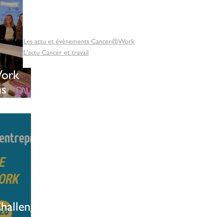
Les actu et évènements Cancer@Work
L'actu Cancer et travail
ork
ns
de la
hallenge