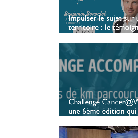
Impulser le sujet sur 
territoire : le témoig
d’une entreprise
luxembourgeoise
Challenge Cancer@W
une 6ème édition qui
les reccords ! 🔥