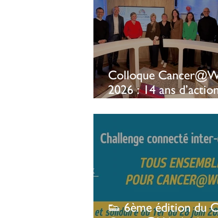
Colloque Cancer@W
2026 : 14 ans d’actio
concrètes au service 
société civile
👟 6ème édition du C