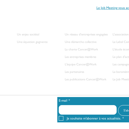
s concerné par la maladie et envisagez un retour à l’emploi ?
Le Job Meeting vous a
CANCER ET TRAVAIL
L'ASSOCIATION
DÉCOUVRI
Un enjeu sociétal
Un réseau d'entreprises engagées
L'associati
Une équation gagnante
Une démarche collective
Le Label C
La charte Cancer@Work
L'étude éco
Les entreprises membres
Le plan d'ac
L'équipe Cancer@Work
Les campagn
Les partenaires
Le baromèt
Les publications Cancer@Work​
Le Job Mee
E-mail
*
 cookies
Politique de confidentialité
S'a
 gérer votre abonnement aux actualités.
Je souhaite m'abonner à vos actualités.
*
s et pour exercer vos droits, reportez-