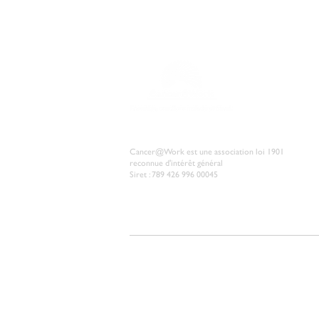
Vous ête
Cancer@Work est une association loi 1901
reconnue d'intérêt général
Siret : 789 426 996 00045
© 2026 Cancer@Work
Mentions légales
Politique des
L'association Cancer@Work traite les données recueillies pour
Pour en savoir plus sur la gestion de vos données personnelle
vous à la
Politique de confidentialité
.