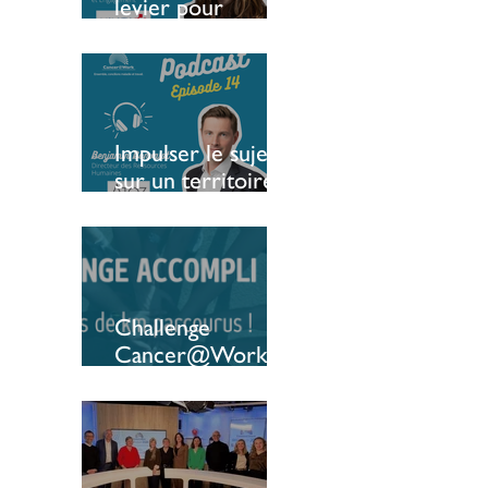
levier pour
soutenir l’emploi
des patients
Impulser le sujet
sur un territoire :
le témoignage
d’une entreprise
luxembourgeoise
Challenge
Cancer@Work :
une 6ème édition
qui bat tous les
reccords ! 🔥