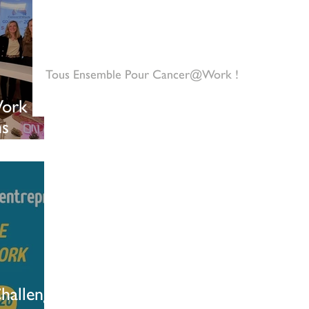
Tous Ensemble Pour Cancer@Work !
ork
ns
de la
hallenge