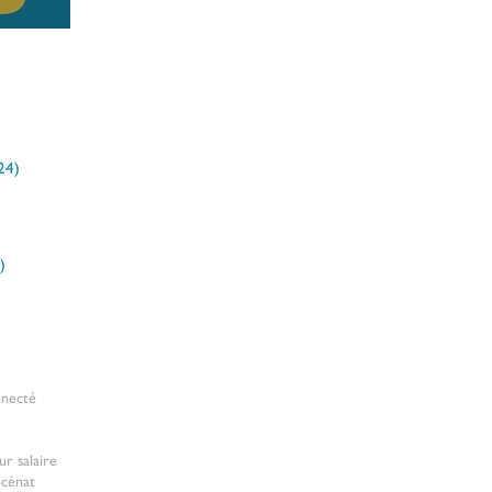
ertes ! 🏁
24)
24 posts
ts
)
4 posts
nnecté
ur salaire
cénat