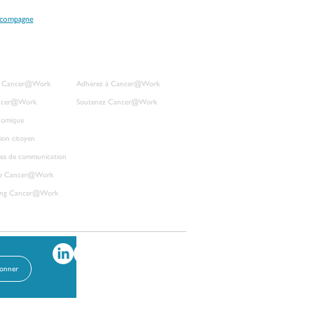
ccompagne
R NOS ACTIONS
S'ENGAGER À NOS CÔTÉS
on Cancer@Work
Adhérez à Cancer@Work
ancer@Wor
k
Soutenez Cancer@Work
nomique
tion citoyen
Blog
es de communication
Contact
re Cancer@Work
ting Cancer@Work​
bonner