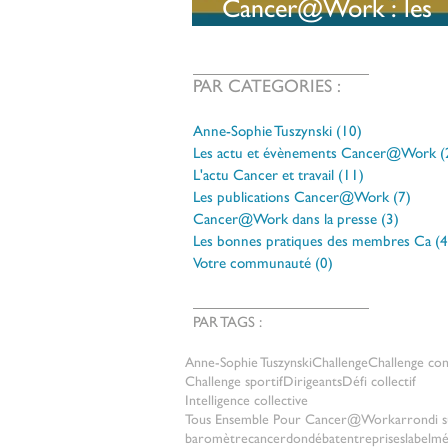
Cancer@Work : les
inscriptions sont ouv
PAR CATEGORIES :
Anne-Sophie Tuszynski
(10)
10 posts
Les actu et évènements Cancer@Work
(
L'actu Cancer et travail
(11)
11 posts
Les publications Cancer@Work
(7)
7 pos
Cancer@Work dans la presse
(3)
3 posts
Les bonnes pratiques des membres Ca
(4
Votre communauté
(0)
0 post
PAR TAGS :
Anne-Sophie Tuszynski
Challenge
Challenge co
Challenge sportif
Dirigeants
Défi collectif
Intelligence collective
Tous Ensemble Pour Cancer@Work
arrondi s
baromètre
cancer
don
débat
entreprises
label
mé