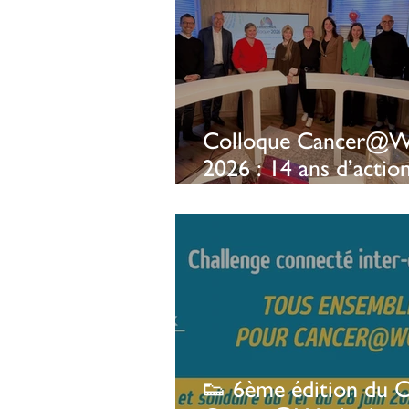
Colloque Cancer@W
2026 : 14 ans d’actio
concrètes au service 
société civile
👟 6ème édition du C