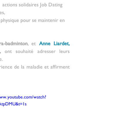
actions solidaires Job Dating 
es,
é physique pour se maintenir en 
ra-badminton
, et 
Anne Liardet, 
,
 ont souhaité adresser leurs 
. 
ience de la maladie et affirment 
www.youtube.com/watch?
AtpDMU&t=1s