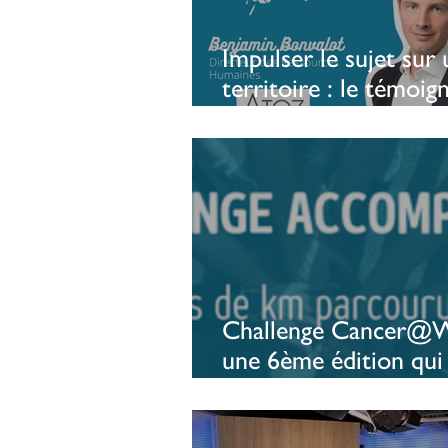
Impulser le sujet sur 
territoire : le témoig
d’une entreprise
luxembourgeoise
Challenge Cancer@W
une 6ème édition qui
les reccords ! 🔥