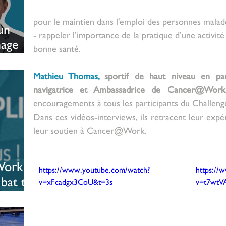
pour le maintien dans l'emploi des personnes malad
un
- rappeler l’importance de la pratique d’une activit
nage
bonne santé. 
Mathieu Thomas, 
sportif de haut niveau en pa
navigatrice et Ambassadrice de Cancer@Work
encouragements à tous les participants du Challenge
Dans ces vidéos-interviews, ils retracent leur expér
leur soutien à Cancer@Work. 
ork :
https://www.youtube.com/watch?
https://
 bat tous
v=xFcadgx3CoU&t=3s
v=t7wtV