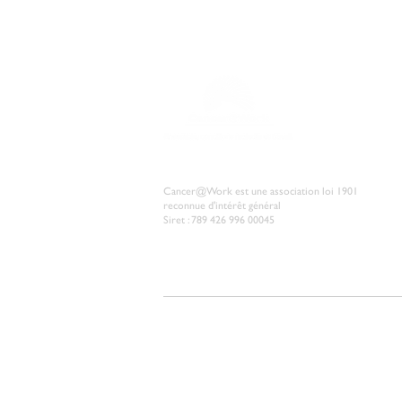
Vous ête
Cancer@Work est une association loi 1901
reconnue d'intérêt général
Siret : 789 426 996 00045
© 2026 Cancer@Work
Mentions légales
Politique des
L'association Cancer@Work traite les données recueillies pour
Pour en savoir plus sur la gestion de vos données personnelle
vous à la
Politique de confidentialité
.