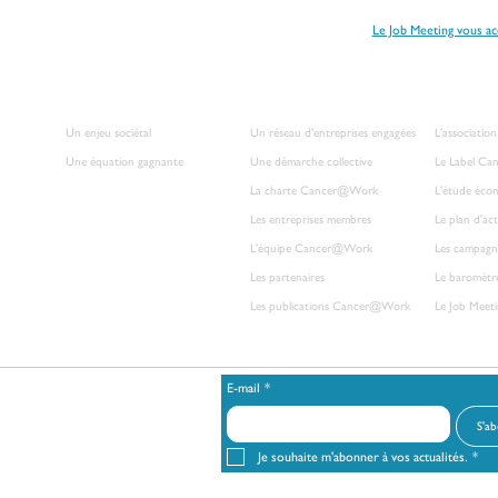
s concerné par la maladie et envisagez un retour à l’emploi ?
Le Job Meeting vous a
CANCER ET TRAVAIL
L'ASSOCIATION
DÉCOUVRI
Un enjeu sociétal
Un réseau d'entreprises engagées
L'associati
Une équation gagnante
Une démarche collective
Le Label C
La charte Cancer@Work
L'étude éco
Les entreprises membres
Le plan d'ac
L'équipe Cancer@Work
Les campagn
Les partenaires
Le baromèt
Les publications Cancer@Work​
Le Job Mee
E-mail
*
 cookies
Politique de confidentialité
S'a
 gérer votre abonnement aux actualités.
Je souhaite m'abonner à vos actualités.
*
s et pour exercer vos droits, reportez-