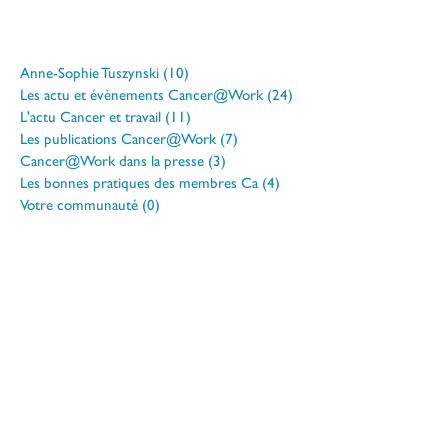
Anne-Sophie Tuszynski
(10)
10 posts
Les actu et évènements Cancer@Work
(24)
24 posts
L'actu Cancer et travail
(11)
11 posts
Les publications Cancer@Work
(7)
7 posts
Cancer@Work dans la presse
(3)
3 posts
Les bonnes pratiques des membres Ca
(4)
4 posts
Votre communauté
(0)
0 post
Vous êtes concerné par la maladie et envisagez un retour
à l’emploi ?
Le Job Meeting vous accompagne