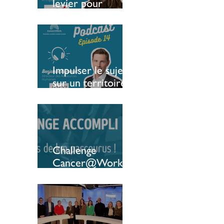
levier pour
soutenir l’emploi
des patients
Impulser le sujet
sur un territoire :
le témoignage
d’une entreprise
luxembourgeoise
Challenge
Cancer@Work :
une 6ème édition
qui bat tous les
reccords ! 🔥