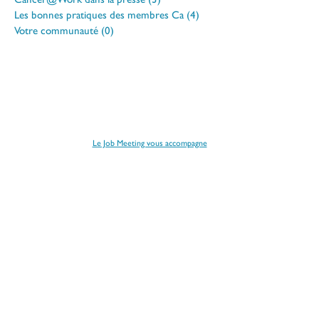
Les bonnes pratiques des membres Ca
(4)
4 posts
Votre communauté
(0)
0 post
Vous êtes concerné par la maladie et envisagez un retour
à l’emploi ?
Le Job Meeting vous accompagne
Cancer@Work est une association loi 1901
reconnue d'intérêt général
Siret :
789 426 996 00045
CANCER ET TRAVAIL
Un enjeu sociétal