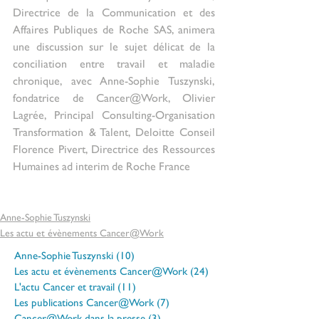
Directrice de la Communication et des 
Affaires Publiques de Roche SAS, animera 
une discussion sur le sujet délicat de la 
conciliation entre travail et maladie 
chronique, avec Anne-Sophie Tuszynski, 
fondatrice de Cancer@Work, Olivier 
Lagrée, Principal Consulting-Organisation 
Transformation & Talent, Deloitte Conseil 
Florence Pivert, Directrice des Ressources 
Humaines ad interim de Roche France 
Anne-Sophie Tuszynski
Les actu et évènements Cancer@Work
Anne-Sophie Tuszynski
(10)
10 posts
Les actu et évènements Cancer@Work
(24)
24 posts
L'actu Cancer et travail
(11)
11 posts
Les publications Cancer@Work
(7)
7 posts
Cancer@Work dans la presse
(3)
3 posts