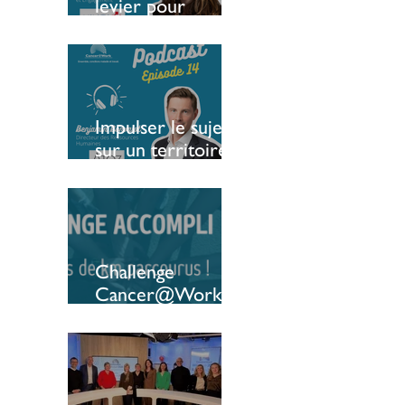
levier pour
soutenir l’emploi
des patients
Impulser le sujet
sur un territoire :
le témoignage
d’une entreprise
luxembourgeoise
Challenge
Cancer@Work :
une 6ème édition
qui bat tous les
reccords ! 🔥