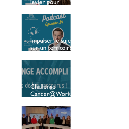
levier pour
soutenir l’emploi
des patients
Impulser le sujet
sur un territoire :
le témoignage
d’une entreprise
luxembourgeoise
Challenge
Cancer@Work :
une 6ème édition
qui bat tous les
reccords ! 🔥