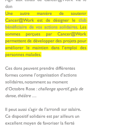
don
Une autre manière de soutenir 
Cancer@Work est de désigner le 
club 
bénéficiaire de vos actions solidaires
. Les 
sommes perçues par Cancer@Work 
permettent de développer des projets pour 
améliorer le maintien dans l’emploi des 
personnes malades.
Ces dons peuvent prendre différentes 
formes comme l'
organisation d’actions 
solidaires
, notamment au moment 
d’Octobre Rose : 
challenge sportif, gala de 
danse, théâtre ...
.
Il peut aussi s'agir de l'
arrondi sur salaire
. 
Ce dispositif solidaire est par ailleurs un 
excellent moyen de favoriser la fierté 