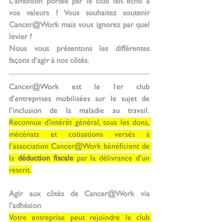
L'ambition portée par le club fait écho à 
vos valeurs ? Vous souhaitez soutenir 
Cancer@Work mais vous ignorez par quel 
levier ?
Nous vous présentons les différentes 
façons d’agir à nos côtés. 
Cancer@Work est le 1er club 
d’entreprises mobilisées sur le sujet de 
l’inclusion de la maladie au travail. 
Reconnue d'intérêt général, tous les dons, 
mécénats et cotisations versés à 
l’association Cancer@Work bénéficient de 
la 
déduction fiscale
 par la délivrance d’un 
rescrit.
Agir aux côtés de Cancer@Work via 
l'adhésion
Votre entreprise peut rejoindre le club 