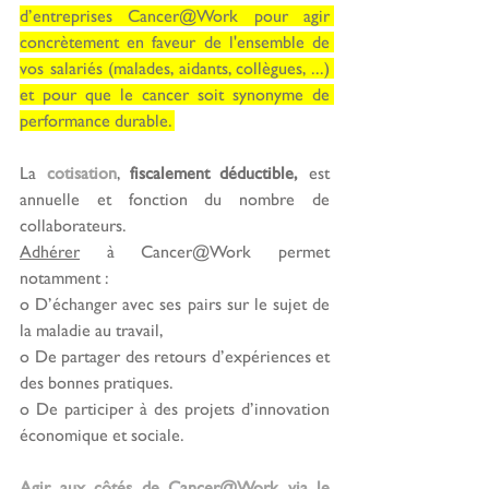
d’entreprises Cancer@Work pour agir 
concrètement en faveur de l'ensemble de 
vos salariés (malades, aidants, collègues, ...) 
et pour que le cancer soit synonyme de 
performance durable. 
La 
cotisation
, 
fiscalement déductible,
 est 
annuelle et fonction du nombre de 
collaborateurs.
Adhérer
 à Cancer@Work permet 
notamment :
o
D’échanger avec ses pairs sur le sujet de 
la maladie au travail,
o
De partager des retours d’expériences et 
des bonnes pratiques. 
o
De participer à des projets d’innovation 
économique et sociale.
Agir aux côtés de Cancer@Work via le 