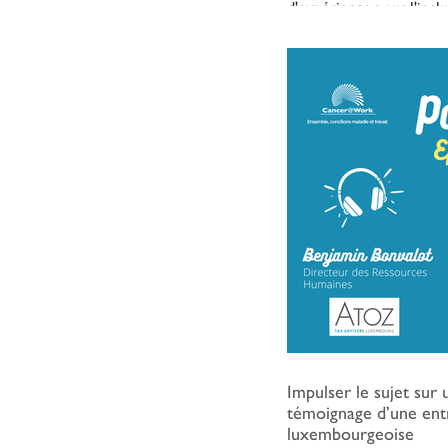
d'expérience pour l'inclu
travail". 🎤 Nous donnon
personnalités issues de t
livrent leur éclairage, le
expérience sur le sujet de
maladie en entreprise. A
avons le plaisir de vous
avec Ophélia Duval, Res
Engagement chez VINCI 
Membre de l
Impulser le sujet sur u
témoignage d’une ent
luxembourgeoise