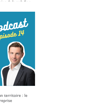
sion de la maladie au
s la parole à des
oute la Société, qui
ur vision et leur
 l'inclusion de la
ujourd’hui, nous
 proposer un épisode
ponsable Inclusion et
Construction.
n territoire : le
reprise