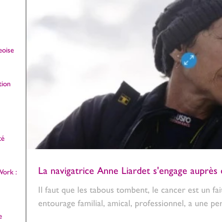
eoise
tion
té
La navigatrice Anne Liardet s'engage aupr
ork :
Il faut que les tabous tombent, le cancer est un fa
entourage familial, amical, professionnel, a une p
e