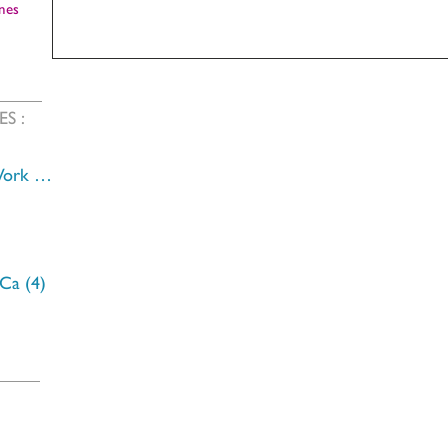
nes
ES :
Work
(24)
24 posts
s
7 posts
posts
 Ca
(4)
4 posts