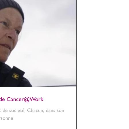
ès de Cancer@Work
it de société. Chacun, dans son
ersonne