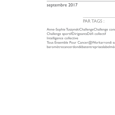
septembre 2017
PAR TAGS :
Anne-Sophie Tuszynski
Challenge
Challenge con
Challenge sportif
Dirigeants
Défi collectif
Intelligence collective
Tous Ensemble Pour Cancer@Work
arrondi su
baromètre
cancer
don
débat
entreprises
label
mé