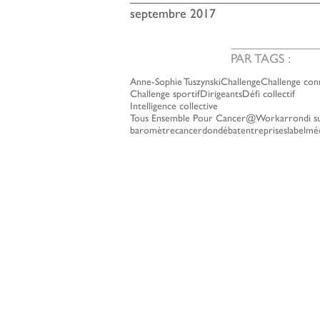
septembre 2017
PAR TAGS :
Anne-Sophie Tuszynski
Challenge
Challenge con
Challenge sportif
Dirigeants
Défi collectif
Intelligence collective
Tous Ensemble Pour Cancer@Work
arrondi su
baromètre
cancer
don
débat
entreprises
label
mé