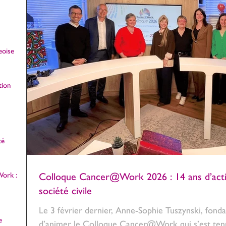
eoise
tion
té
ork :
Colloque Cancer@Work 2026 : 14 ans d’actio
société civile
Le 3 février dernier, Anne-Sophie Tuszynski, fond
e
d’animer le Colloque Cancer@Work qui s’est tenu 