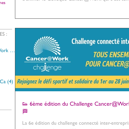
nes
ES :
Work
(24)
24 posts
s
7 posts
posts
 Ca
(4)
4 posts
👟 6ème édition du Challenge Cancer@Work :
🏁
La 6e édition du challenge connecté inter-entrepris