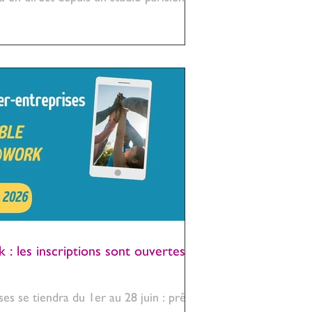
 les inscriptions sont ouvertes !
es se tiendra du 1er au 28 juin : prêts