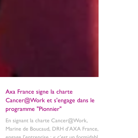
Axa France signe la charte
Cancer@Work et s'engage dans le
programme "Pionnier"