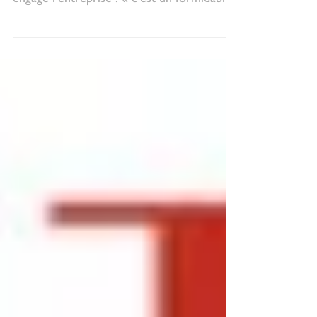
En signant la charte Cancer@Work,
Marine de Boucaud, DRH d’AXA France,
engage l’entreprise : « c’est un formidable
élan que nous initions...